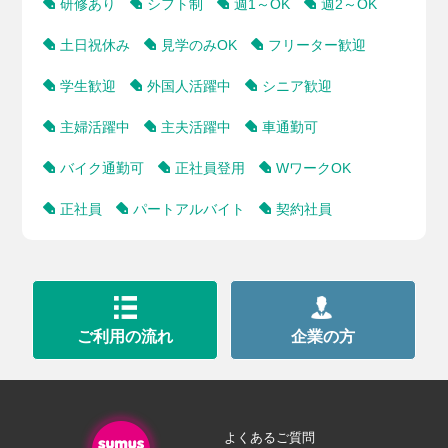
研修あり
シフト制
週1～OK
週2～OK
土日祝休み
見学のみOK
フリーター歓迎
学生歓迎
外国人活躍中
シニア歓迎
主婦活躍中
主夫活躍中
車通勤可
バイク通勤可
正社員登用
WワークOK
正社員
パートアルバイト
契約社員
ご利用の流れ
企業の方
よくあるご質問