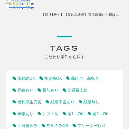
【残り1枠！】【夏休み企画】有名建築から建設現場、まちづくりまで体感する2days視察ツアー
TAGS
こだわり条件から探す
未経験OK
無資格OK
高給与・高収入
昇給有り
賞与あり
交通費支給
福利厚生充実
残業手当あり
残業無し
研修あり
シフト制
週1～OK
週2～OK
土日祝休み
見学のみOK
フリーター歓迎