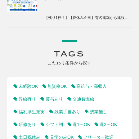
【残り1枠！】【夏休み企画】有名建築から建設現場、まちづくりまで体感する2days視察ツアー
TAGS
こだわり条件から探す
未経験OK
無資格OK
高給与・高収入
昇給有り
賞与あり
交通費支給
福利厚生充実
残業手当あり
残業無し
研修あり
シフト制
週1～OK
週2～OK
土日祝休み
見学のみOK
フリーター歓迎